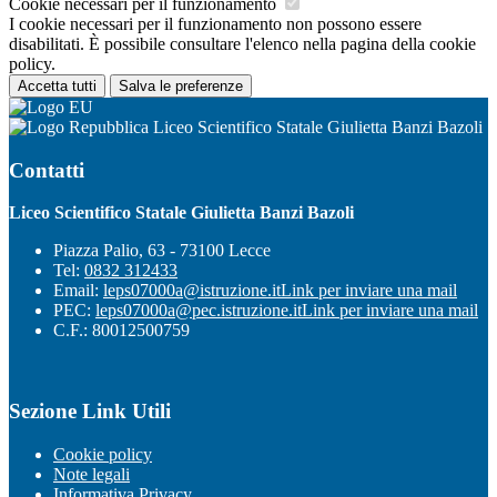
Cookie necessari per il funzionamento
I cookie necessari per il funzionamento non possono essere
disabilitati. È possibile consultare l'elenco nella pagina della cookie
policy.
Accetta tutti
Salva le preferenze
Liceo Scientifico Statale Giulietta Banzi Bazoli
Contatti
Liceo Scientifico Statale Giulietta Banzi Bazoli
Piazza Palio, 63 - 73100 Lecce
Tel:
0832 312433
Email:
leps07000a@istruzione.it
Link per inviare una mail
PEC:
leps07000a@pec.istruzione.it
Link per inviare una mail
C.F.: 80012500759
Sezione Link Utili
Cookie policy
Note legali
Informativa Privacy