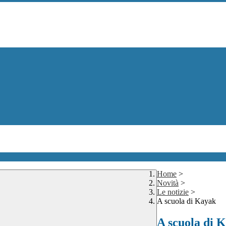
Home
>
Novità
>
Le notizie
>
A scuola di Kayak
A scuola di 