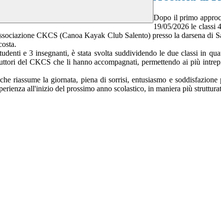
Dopo il primo approcc
19/05/2026 le classi 
n l'associazione CKCS (Canoa Kayak Club Salento) presso la darsena di S
costa.
tudenti e 3 insegnanti, è stata svolta suddividendo le due classi in qua
truttori del CKCS che li hanno accompagnati, permettendo ai più intrepi
 che riassume la giornata, piena di sorrisi, entusiasmo e soddisfazione
'esperienza all'inizio del prossimo anno scolastico, in maniera più strutt