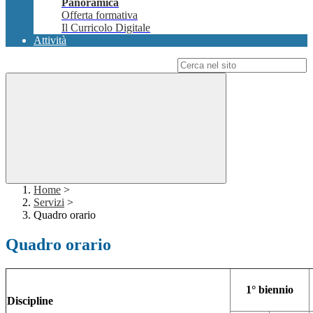
Panoramica
Offerta formativa
Il Curricolo Digitale
Attività
Campo di ricerca per le pagine del sito
Home
>
Servizi
>
Quadro orario
Quadro orario
1° biennio
Discipline