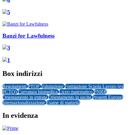
Banzi for Lawfulness
Box indirizzi
Regolamenti
PTOF
Valutazione
Formazione Scuola Lavoro (ex
PCTO)
Curvatura biomedica
Liceo matematico
PNRR
Orientamento in entrata
Orientamento in uscita
Progetti Europei
Internazionalizzazione
Esame di maturità
In evidenza