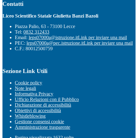
Contatti
Liceo Scientifico Statale Giulietta Banzi Bazoli
Piazza Palio, 63 - 73100 Lecce
Tel:
0832 312433
Email:
leps07000a@istruzione.it
Link per inviare una mail
PEC:
leps07000a@pec.istruzione.it
Link per inviare una mail
C.F.: 80012500759
Sezione Link Utili
Cookie policy
Note legali
Informativa Privacy
Ufficio Relazioni con il Pubblico
Dichiarazione di accessibilità
Obiettivi di accessibilità
Whistleblowing
Gestione consensi cookie
Amministrazione trasparente
Pagina visualizzata
1632
volte