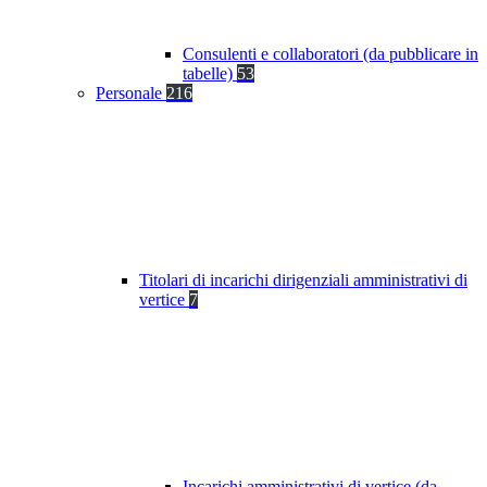
Consulenti e collaboratori (da pubblicare in
tabelle)
53
Personale
216
Titolari di incarichi dirigenziali amministrativi di
vertice
7
Incarichi amministrativi di vertice (da