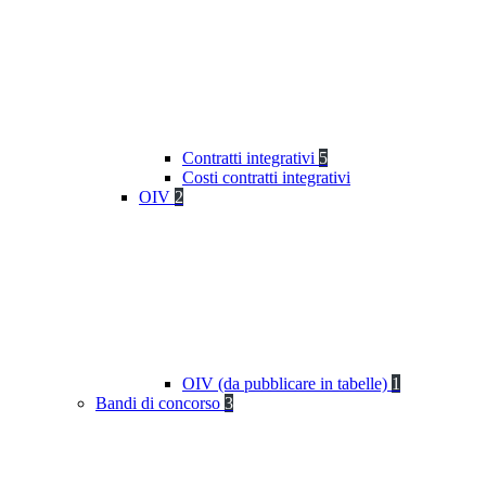
Contratti integrativi
5
Costi contratti integrativi
OIV
2
OIV (da pubblicare in tabelle)
1
Bandi di concorso
3