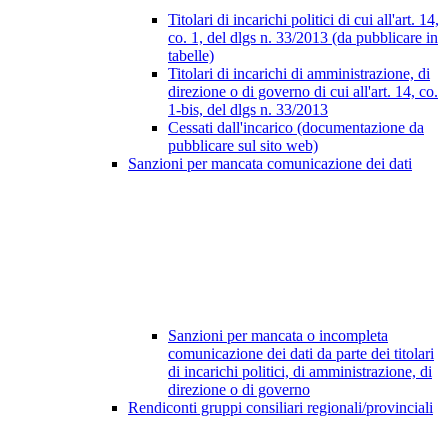
Titolari di incarichi politici di cui all'art. 14,
co. 1, del dlgs n. 33/2013 (da pubblicare in
tabelle)
Titolari di incarichi di amministrazione, di
direzione o di governo di cui all'art. 14, co.
1-bis, del dlgs n. 33/2013
Cessati dall'incarico (documentazione da
pubblicare sul sito web)
Sanzioni per mancata comunicazione dei dati
Sanzioni per mancata o incompleta
comunicazione dei dati da parte dei titolari
di incarichi politici, di amministrazione, di
direzione o di governo
Rendiconti gruppi consiliari regionali/provinciali