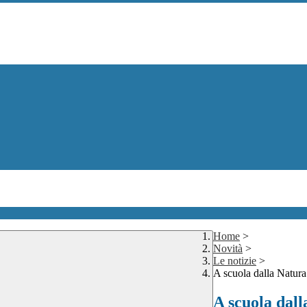
Home
>
Novità
>
Le notizie
>
A scuola dalla Natura
A scuola dall