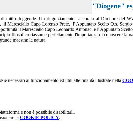
"Diogene" es
onti di miti e leggende. Un ringraziamento accorato al Direttore de
 il Maresciallo Capo Lorenzo Prete, l' Appuntato Scelto Q.s. Sergio C
a opportunità il Maresciallo Capo Leonardo Antonaci e l' Appuntato Scelt
cipio filosofico riassume perfettamente l'importanza di conoscere la natu
grande maestra: la natura.
kie necessari al funzionamento ed utili alle finalità illustrate nella
COO
attaforma e non è possibile disabilitarli.
isionare la
COOKIE POLICY
.