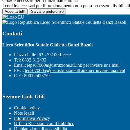
Cookie necessari per il funzionamento
I cookie necessari per il funzionamento non possono essere disabilitati.
Accetta tutti
Salva le preferenze
Liceo Scientifico Statale Giulietta Banzi Bazoli
Contatti
Liceo Scientifico Statale Giulietta Banzi Bazoli
Piazza Palio, 63 - 73100 Lecce
Tel:
0832 312433
Email:
leps07000a@istruzione.it
Link per inviare una mail
PEC:
leps07000a@pec.istruzione.it
Link per inviare una mail
C.F.: 80012500759
Sezione Link Utili
Cookie policy
Note legali
Informativa Privacy
Ufficio Relazioni con il Pubblico
Dichiarazione di accessibilità