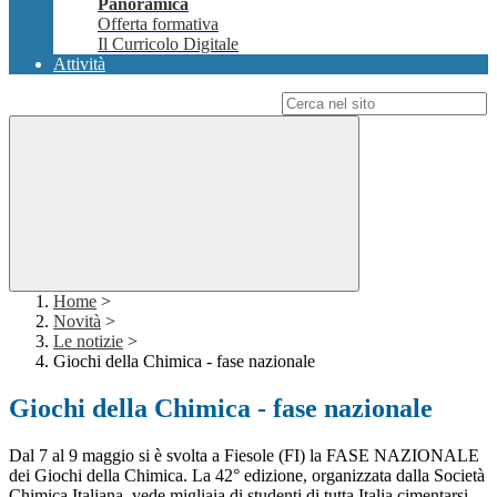
Panoramica
Offerta formativa
Il Curricolo Digitale
Attività
Campo di ricerca per le pagine del sito
Home
>
Novità
>
Le notizie
>
Giochi della Chimica - fase nazionale
Giochi della Chimica - fase nazionale
Dal 7 al 9 maggio si è svolta a Fiesole (FI) la FASE NAZIONALE
dei Giochi della Chimica. La 42° edizione, organizzata dalla Società
Chimica Italiana, vede migliaia di studenti di tutta Italia cimentarsi