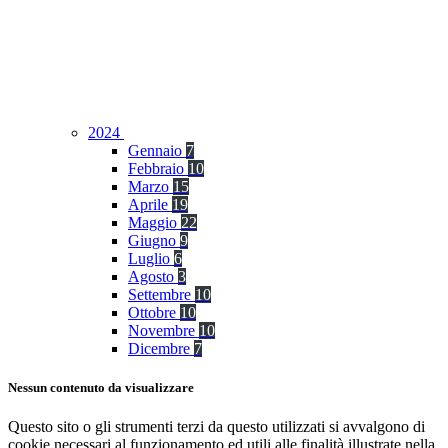
2024
Gennaio
7
Febbraio
10
Marzo
15
Aprile
19
Maggio
22
Giugno
9
Luglio
6
Agosto
3
Settembre
10
Ottobre
10
Novembre
10
Dicembre
7
Nessun contenuto da visualizzare
Questo sito o gli strumenti terzi da questo utilizzati si avvalgono di
cookie necessari al funzionamento ed utili alle finalità illustrate nella