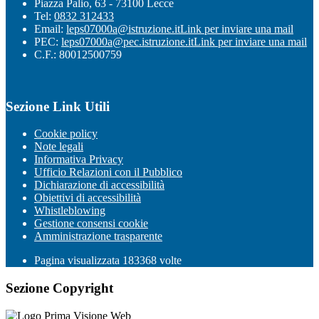
Piazza Palio, 63 - 73100 Lecce
Tel:
0832 312433
Email:
leps07000a@istruzione.it
Link per inviare una mail
PEC:
leps07000a@pec.istruzione.it
Link per inviare una mail
C.F.: 80012500759
Sezione Link Utili
Cookie policy
Note legali
Informativa Privacy
Ufficio Relazioni con il Pubblico
Dichiarazione di accessibilità
Obiettivi di accessibilità
Whistleblowing
Gestione consensi cookie
Amministrazione trasparente
Pagina visualizzata
183368
volte
Sezione Copyright