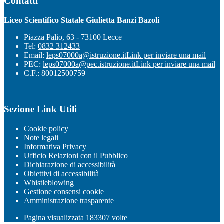
Contatti
Liceo Scientifico Statale Giulietta Banzi Bazoli
Piazza Palio, 63 - 73100 Lecce
Tel:
0832 312433
Email:
leps07000a@istruzione.it
Link per inviare una mail
PEC:
leps07000a@pec.istruzione.it
Link per inviare una mail
C.F.: 80012500759
Sezione Link Utili
Cookie policy
Note legali
Informativa Privacy
Ufficio Relazioni con il Pubblico
Dichiarazione di accessibilità
Obiettivi di accessibilità
Whistleblowing
Gestione consensi cookie
Amministrazione trasparente
Pagina visualizzata
183307
volte