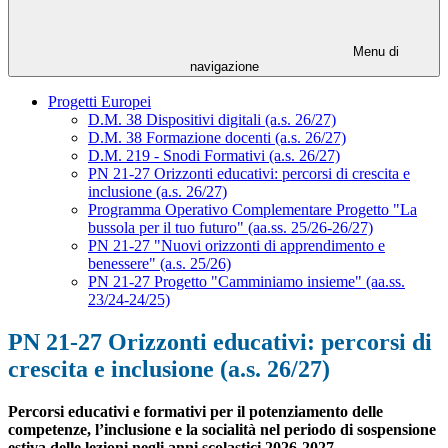
Menu di
navigazione
Progetti Europei
D.M. 38 Dispositivi digitali (a.s. 26/27)
D.M. 38 Formazione docenti (a.s. 26/27)
D.M. 219 - Snodi Formativi (a.s. 26/27)
PN 21-27 Orizzonti educativi: percorsi di crescita e
inclusione (a.s. 26/27)
Programma Operativo Complementare Progetto "La
bussola per il tuo futuro" (aa.ss. 25/26-26/27)
PN 21-27 "Nuovi orizzonti di apprendimento e
benessere" (a.s. 25/26)
PN 21-27 Progetto "Camminiamo insieme" (aa.ss.
23/24-24/25)
PN 21-27 Orizzonti educativi: percorsi di
crescita e inclusione (a.s. 26/27)
Percorsi educativi e formativi per il potenziamento delle
competenze, l’inclusione e la socialità nel periodo di sospensione
estiva delle lezioni negli anni scolastici 2026-2027