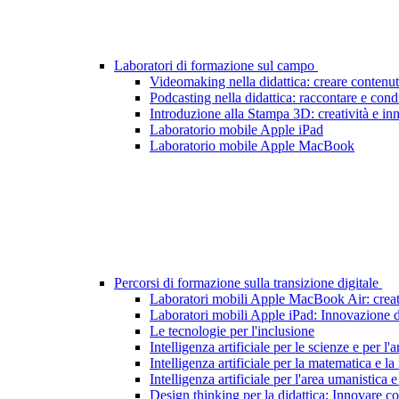
Laboratori di formazione sul campo
Videomaking nella didattica: creare contenut
Podcasting nella didattica: raccontare e cond
Introduzione alla Stampa 3D: creatività e inn
Laboratorio mobile Apple iPad
Laboratorio mobile Apple MacBook
Percorsi di formazione sulla transizione digitale
Laboratori mobili Apple MacBook Air: creati
Laboratori mobili Apple iPad: Innovazione di
Le tecnologie per l'inclusione
Intelligenza artificiale per le scienze e per l'a
Intelligenza artificiale per la matematica e la 
Intelligenza artificiale per l'area umanistica 
Design thinking per la didattica: Innovare con