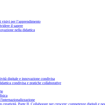
i visivi per l’apprendimento
ividere il sapere
ovazione nella didattica
vità digitale e innovazione condivisa
dattica condivisa e pratiche collaborative
rte
fisica
e l'internazionalizzazione
 creatività. Parte II. Collaborare per crescere: competenze digitali e pe