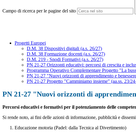
Campo di ricerca per le pagine del sito
Progetti Europei
D.M. 38 Dispositivi digitali (a.s. 26/27)
D.M. 38 Formazione docenti (a.s. 26/27)
D.M. 219 - Snodi Formativi (a.s. 26/27)
PN 21-27 Orizzonti educativi: percorsi di crescita e inclu
Programma Operativo Complementare Progetto "La bussola
PN 21-27 "Nuovi orizzonti di apprendimento e benessere"
PN 21-27 Progetto "Camminiamo insieme" (aa.ss. 23/24
PN 21-27 "Nuovi orizzonti di apprendimento
Percorsi educativi e formativi per il potenziamento delle competenze
Si rende noto, ai fini delle azioni di informazione, pubblicità e dissem
Educazione motoria (Padel: dalla Tecnica al Divertimento)