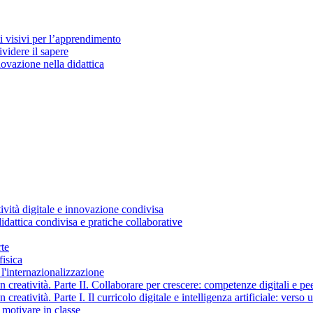
i visivi per l’apprendimento
ividere il sapere
ovazione nella didattica
vità digitale e innovazione condivisa
dattica condivisa e pratiche collaborative
rte
fisica
e l'internazionalizzazione
 creatività. Parte II. Collaborare per crescere: competenze digitali e pe
creatività. Parte I. Il curricolo digitale e intelligenza artificiale: verso 
 motivare in classe