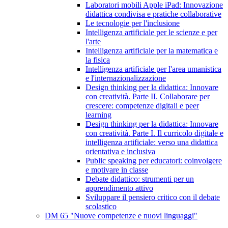
Laboratori mobili Apple iPad: Innovazione
didattica condivisa e pratiche collaborative
Le tecnologie per l'inclusione
Intelligenza artificiale per le scienze e per
l'arte
Intelligenza artificiale per la matematica e
la fisica
Intelligenza artificiale per l'area umanistica
e l'internazionalizzazione
Design thinking per la didattica: Innovare
con creatività. Parte II. Collaborare per
crescere: competenze digitali e peer
learning
Design thinking per la didattica: Innovare
con creatività. Parte I. Il curricolo digitale e
intelligenza artificiale: verso una didattica
orientativa e inclusiva
Public speaking per educatori: coinvolgere
e motivare in classe
Debate didattico: strumenti per un
apprendimento attivo
Sviluppare il pensiero critico con il debate
scolastico
DM 65 "Nuove competenze e nuovi linguaggi"