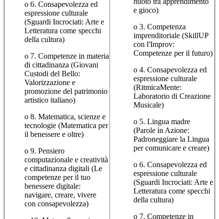
nuoto tra apprendimento
o 6. Consapevolezza ed
e gioco)
espressione culturale
(Sguardi Incrociati: Arte e
o 3. Competenza
Letteratura come specchi
imprenditoriale (SkillUP
della cultura)
con l'Improv:
Competenze per il futuro)
o 7. Competenze in materia
di cittadinanza (Giovani
o 4. Consapevolezza ed
Custodi del Bello:
espressione culturale
Valorizzazione e
(RitmicaMente:
promozione del patrimonio
Laboratorio di Creazione
artistico italiano)
Musicale)
o 8. Matematica, scienze e
o 5. Lingua madre
tecnologie (Matematica per
(Parole in Azione:
il benessere e oltre)
Padroneggiare la Lingua
per comunicare e creare)
o 9. Pensiero
computazionale e creatività
o 6. Consapevolezza ed
e cittadinanza digitali (Le
espressione culturale
competenze per il tuo
(Sguardi Incrociati: Arte e
benessere digitale:
Letteratura come specchi
navigare, creare, vivere
della cultura)
con consapevolezza)
o 7. Competenze in