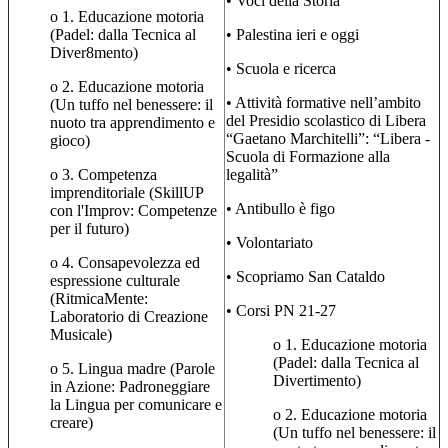
• Voci della Storia
o 1. Educazione motoria
(Padel: dalla Tecnica al
• Palestina ieri e oggi
Diver8mento)
• Scuola e ricerca
o 2. Educazione motoria
• Attività formative nell’ambito
(Un tuffo nel benessere: il
del Presidio scolastico di Libera
nuoto tra apprendimento e
“Gaetano Marchitelli”: “Libera -
gioco)
Scuola di Formazione alla
o 3. Competenza
legalità”
imprenditoriale (SkillUP
• Antibullo è figo
con l'Improv: Competenze
per il futuro)
• Volontariato
o 4. Consapevolezza ed
• Scopriamo San Cataldo
espressione culturale
(RitmicaMente:
• Corsi PN 21-27
Laboratorio di Creazione
Musicale)
o 1. Educazione motoria
(Padel: dalla Tecnica al
o 5. Lingua madre (Parole
Divertimento)
in Azione: Padroneggiare
la Lingua per comunicare e
o 2. Educazione motoria
creare)
(Un tuffo nel benessere: il