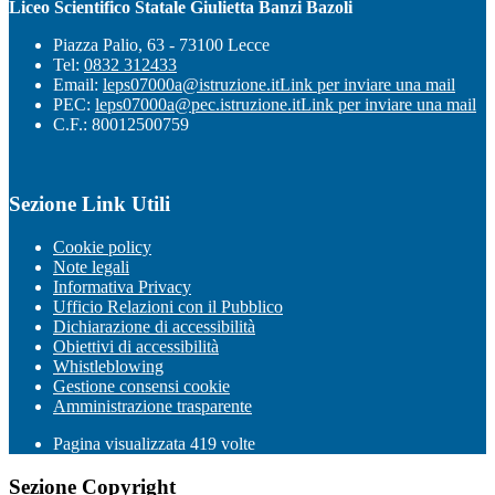
Liceo Scientifico Statale Giulietta Banzi Bazoli
Piazza Palio, 63 - 73100 Lecce
Tel:
0832 312433
Email:
leps07000a@istruzione.it
Link per inviare una mail
PEC:
leps07000a@pec.istruzione.it
Link per inviare una mail
C.F.: 80012500759
Sezione Link Utili
Cookie policy
Note legali
Informativa Privacy
Ufficio Relazioni con il Pubblico
Dichiarazione di accessibilità
Obiettivi di accessibilità
Whistleblowing
Gestione consensi cookie
Amministrazione trasparente
Pagina visualizzata
419
volte
Sezione Copyright