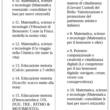
o 10. Matema8ca, scienze
materia di cittadinanza
e tecnologie (Matema8ca
(Giovani Custodi del
essenziale: consolidare le
Bello: Valorizzazione e
basi per nuovi orizzon8)
promozione del
patrimonio artistico
o 11. Matema8ca, scienze e
italiano)
tecnologie (Vibrazioni di
Benessere: Come la Fisica
o 8. Matematica, scienze
modella la nostra vita)
e tecnologie (Matematica
per il benessere e oltre)
o 12. Matema8ca, scienze
e tecnologie (Un viaggio
o 9. Pensiero
nella Chimica che nutre la
computazionale e
vita)
creatività e cittadinanza
digitali (Le competenze
o 13. Educazione motoria
per il tuo benessere
(Calcio: passione a 5 stelle)
digitale: navigare, creare,
vivere con
o 14. Educazione motoria
consapevolezza)
(Scacchi: scacco matto alla
noia)
o 10. Matematica, scienze
e tecnologie (Matematica
o 15. Educazione motoria
essenziale: consolidare le
(Fitness/aerobica: UN,
basi per nuovi orizzonti)
DUE, TRE.. RITMO &
MOVIMENTO).