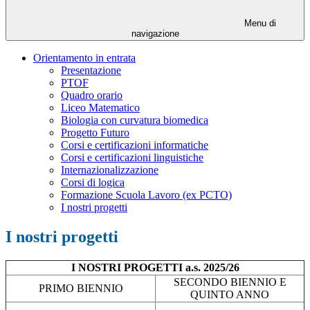
Menu di
navigazione
Orientamento in entrata
Presentazione
PTOF
Quadro orario
Liceo Matematico
Biologia con curvatura biomedica
Progetto Futuro
Corsi e certificazioni informatiche
Corsi e certificazioni linguistiche
Internazionalizzazione
Corsi di logica
Formazione Scuola Lavoro (ex PCTO)
I nostri progetti
I nostri progetti
I NOSTRI PROGETTI a.s. 2025/26
SECONDO BIENNIO E
PRIMO BIENNIO
QUINTO ANNO