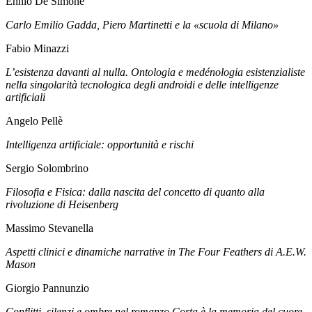
Ennio De Simone
Carlo Emilio Gadda, Piero Martinetti e la «scuola di Milano»
Fabio Minazzi
L’esistenza davanti al nulla. Ontologia e medénologia esistenzialiste
nella singolarità tecnologica degli androidi e delle intelligenze
artificiali
Angelo Pellè
Intelligenza artificiale: opportunità e rischi
Sergio Solombrino
Filosofia e Fisica: dalla nascita del concetto di quanto alla
rivoluzione di Heisenberg
Massimo Stevanella
Aspetti clinici e dinamiche narrative in The Four Feathers di A.E.W.
Mason
Giorgio Pannunzio
Conflitti, silenzi e ombre nel romanzo Corta è la memoria del cuore