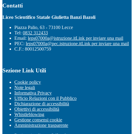
Contatti
Liceo Scientifico Statale Giulietta Banzi Bazoli
Piazza Palio, 63 - 73100 Lecce
Tel:
0832 312433
Email:
leps07000a@istruzione.it
Link per inviare una mail
PEC:
leps07000a@pec.istruzione.it
Link per inviare una mail
C.F.: 80012500759
Sezione Link Utili
Cookie policy
Note legali
Informativa Privacy
Ufficio Relazioni con il Pubblico
Dichiarazione di accessibilità
Obiettivi di accessibilità
Whistleblowing
Gestione consensi cookie
Amministrazione trasparente