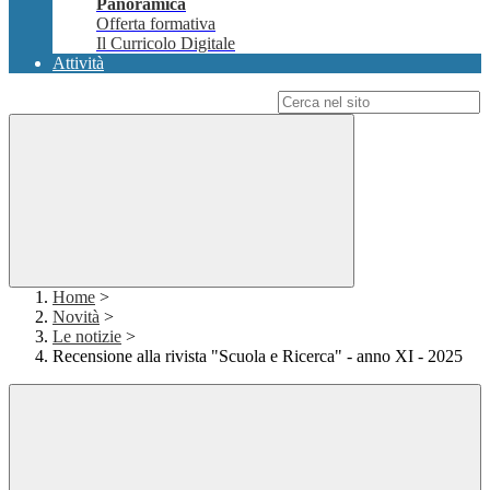
Panoramica
Offerta formativa
Il Curricolo Digitale
Attività
Campo di ricerca per le pagine del sito
Home
>
Novità
>
Le notizie
>
Recensione alla rivista "Scuola e Ricerca" - anno XI - 2025