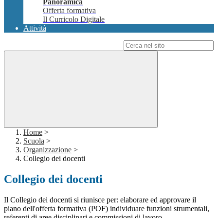
Panoramica
Offerta formativa
Il Curricolo Digitale
Attività
Campo di ricerca per le pagine del sito
Home
>
Scuola
>
Organizzazione
>
Collegio dei docenti
Collegio dei docenti
Il Collegio dei docenti si riunisce per: elaborare ed approvare il
piano dell'offerta formativa (POF) individuare funzioni strumentali,
referenti di aree disciplinari e commissioni di lavoro.