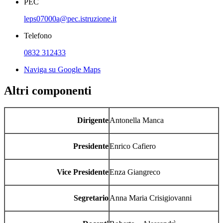
PEC
leps07000a@pec.istruzione.it
Telefono
0832 312433
Naviga su Google Maps
Altri componenti
Dirigente
Antonella Manca
Presidente
Enrico Cafiero
Vice
Presidente
Enza Giangreco
Segretario
Anna
Maria
Crisigiovanni