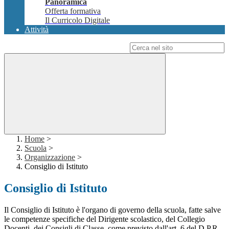
Panoramica
Offerta formativa
Il Curricolo Digitale
Attività
Campo di ricerca per le pagine del sito
Home
>
Scuola
>
Organizzazione
>
Consiglio di Istituto
Consiglio di Istituto
Il Consiglio di Istituto è l'organo di governo della scuola, fatte salve
le competenze specifiche del Dirigente scolastico, del Collegio
Docenti, dei Consigli di Classe, come previsto dall'art. 6 del D.P.R.