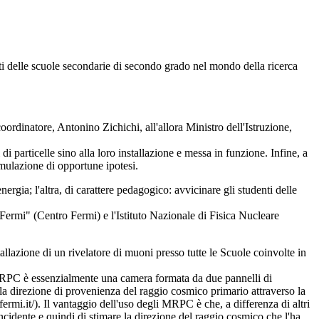
 delle scuole secondarie di secondo grado nel mondo della ricerca
rdinatore, Antonino Zichichi, all'allora Ministro dell'Istruzione,
 di particelle sino alla loro installazione e messa in funzione. Infine, a
ormulazione di opportune ipotesi.
ergia; l'altra, di carattere pedagogico: avvicinare gli studenti delle
 Fermi" (Centro Fermi) e l'Istituto Nazionale di Fisica Nucleare
tallazione di un rivelatore di muoni presso tutte le Scuole coinvolte in
 MRPC è essenzialmente una camera formata da due pannelli di
e la direzione di provenienza del raggio cosmico primario attraverso la
fermi.it/). Il vantaggio dell'uso degli MRPC è che, a differenza di altri
a incidente e quindi di stimare la direzione del raggio cosmico che l'ha