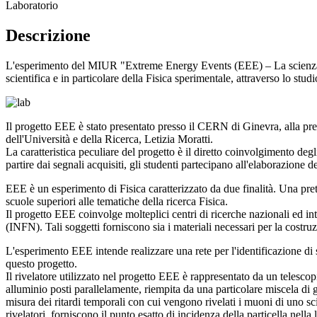
Laboratorio
Descrizione
L'esperimento del MIUR "Extreme Energy Events (EEE) – La scienza nel
scientifica e in particolare della Fisica sperimentale, attraverso lo stud
Il progetto EEE è stato presentato presso il CERN di Ginevra, alla pre
dell'Università e della Ricerca, Letizia Moratti.
La caratteristica peculiare del progetto è il diretto coinvolgimento degli 
partire dai segnali acquisiti, gli studenti partecipano all'elaborazione d
EEE è un esperimento di Fisica caratterizzato da due finalità. Una pretta
scuole superiori alle tematiche della ricerca Fisica.
Il progetto EEE coinvolge molteplici centri di ricerche nazionali ed in
(INFN). Tali soggetti forniscono sia i materiali necessari per la costruz
L'esperimento EEE intende realizzare una rete per l'identificazione di sc
questo progetto.
Il rivelatore utilizzato nel progetto EEE è rappresentato da un tele
alluminio posti parallelamente, riempita da una particolare miscela di g
misura dei ritardi temporali con cui vengono rivelati i muoni di uno sci
rivelatori, forniscono il punto esatto di incidenza della particella nella