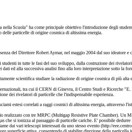
la Scuola" ha come principale obiettivo l'introduzione degli studenti
io delle particelle di origine cosmica di altissima energia.
senza del Direttore Robert Aymar, nel maggio 2004 dal suo ideatore e coo
studenti in tutte le fasi del suo sviluppo, dalla costruzione dei rivelatori
ei dati ed alla successiva analisi fino alla loro interpretazione sotto la f
mente scientifica studiare la radiazione di origine cosmica di più alta en
ternazionali, tra cui il CERN di Ginevra, il Centro Studi e Ricerche "E.
ione dei rivelatori di particelle che l'indispensabile esperienza.
iami estesi correlati a raggi cosmici di altissima energia, attraverso l'is
scopio realizzato con tre MRPC (Multigap Resistive Plate Chamber). Un
as che si ionizza al passaggio di particelle cariche. E' possibile dedurr
ame dai vari telescopi interessati da uno stesso evento (http://eee.centro
 loro superficie attiva, consentendo di stabilire direzione della particell