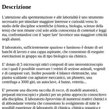
Descrizione
L'attenzione alla sperimentazione e alle laborialità è uno strumento
necessario per stimolare maggiore interesse e curiosità verso lo
studio delle discipline scientifiche (chimica, biologia, scienze della
terra) che non rimane così solo arida conoscenza di contenuti e leggi
ma, confrontandosi con il 'saper fare' favorisce una maggiore criticità
negli alunni.
Il laboratorio, sufficientemente spazioso e luminoso è dotato di sei
banchi di lavoro e una cappa aspirante, che consentono di eseguire
esercitazioni in gruppo sia di tipo biologico sia chimico.
E' dotato di 5 microscopi ottici composti di uno stereomicroscopio
con i quali è possibile osservare i vetrini di sezione animali, vegetali
e di campioni vari. Inoltre possiede 4 bilance elettroniche, una
piastra scaldante con agitatore meccanico, un phmetro, una
centrifuga a 3000 giri, un autoclave, 4 bunse, vetreria...
E' presente una discreta raccolta di rocce, di modelli anatomici,
preparati microscopici e plastici per un primo approccio conoscitovo
alla disciplina. Il laboratorio èprovvisto di numerosi reattivi chimici e
di abbondante vetreria che consentono lo svolgimento di tutte le
possibili esperienze di laboratorio di chimica, chimica organica e