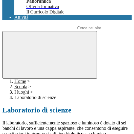
Panoramica
Offerta formativa
Il Curricolo Digitale
Attività
Campo di ricerca per le pagine del sito
Home
>
Scuola
>
I luoghi
>
Laboratorio di scienze
Laboratorio di scienze
Il laboratorio, sufficientemente spazioso e luminoso è dotato di sei
banchi di lavoro e una cappa aspirante, che consentono di eseguire
esercitazioni in gruppo sia di tipo biologico sia chimico.