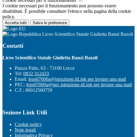
Cookie necessari per il funzionamento
I cookie necessari per il funzionamento non possono essere
disabilitati. È possibile consultare l'elenco nella pagina della cookie
policy.
Accetta tutti
Salva le preferenze
Liceo Scientifico Statale Giulietta Banzi Bazoli
Contatti
Liceo Scientifico Statale Giulietta Banzi Bazoli
Piazza Palio, 63 - 73100 Lecce
Tel:
0832 312433
Email:
leps07000a@istruzione.it
Link per inviare una mail
PEC:
leps07000a@pec.istruzione.it
Link per inviare una mail
C.F.: 80012500759
Sezione Link Utili
Cookie policy
Note legali
Informativa Privacy