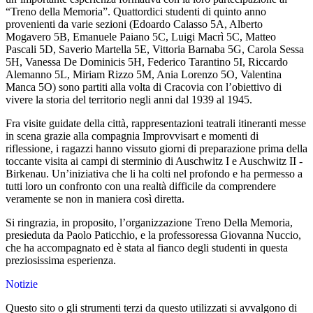
“Treno della Memoria”. Quattordici studenti di quinto anno
provenienti da varie sezioni (Edoardo Calasso 5A, Alberto
Mogavero 5B, Emanuele Paiano 5C, Luigi Macrì 5C, Matteo
Pascali 5D, Saverio Martella 5E, Vittoria Barnaba 5G, Carola Sessa
5H, Vanessa De Dominicis 5H, Federico Tarantino 5I, Riccardo
Alemanno 5L, Miriam Rizzo 5M, Ania Lorenzo 5O, Valentina
Manca 5O) sono partiti alla volta di Cracovia con l’obiettivo di
vivere la storia del territorio negli anni dal 1939 al 1945.
Fra visite guidate della città, rappresentazioni teatrali itineranti messe
in scena grazie alla compagnia Improvvisart e momenti di
riflessione, i ragazzi hanno vissuto giorni di preparazione prima della
toccante visita ai campi di sterminio di Auschwitz I e Auschwitz II -
Birkenau. Un’iniziativa che li ha colti nel profondo e ha permesso a
tutti loro un confronto con una realtà difficile da comprendere
veramente se non in maniera così diretta.
Si ringrazia, in proposito, l’organizzazione Treno Della Memoria,
presieduta da Paolo Paticchio, e la professoressa Giovanna Nuccio,
che ha accompagnato ed è stata al fianco degli studenti in questa
preziosissima esperienza.
Notizie
Questo sito o gli strumenti terzi da questo utilizzati si avvalgono di