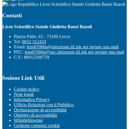
Liceo Scientifico Statale Giulietta Banzi Bazoli
Contatti
Liceo Scientifico Statale Giulietta Banzi Bazoli
Piazza Palio, 63 - 73100 Lecce
Tel:
0832 312433
Email:
leps07000a@istruzione.it
Link per inviare una mail
PEC:
leps07000a@pec.istruzione.it
Link per inviare una mail
C.F.: 80012500759
Sezione Link Utili
Cookie policy
Note legali
Informativa Privacy
Ufficio Relazioni con il Pubblico
Dichiarazione di accessibilità
Obiettivi di accessibilità
Whistleblowing
Gestione consensi cookie