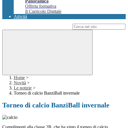
Panoramica
Offerta formativa
Il Curricolo Digitale
Attività
Campo di ricerca per le pagine del sito
Home
>
Novità
>
Le notizie
>
Torneo di calcio BanziBall invernale
Torneo di calcio BanziBall invernale
Complimenti alla classe 2B, che ha vinto il torneo di calcio