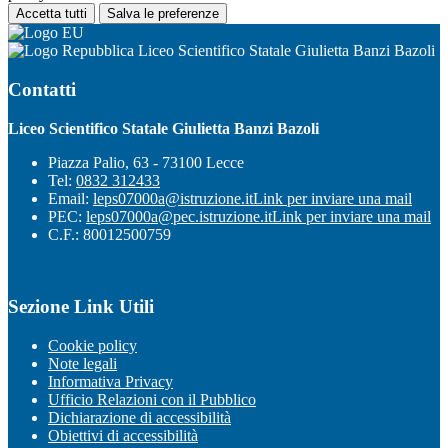
Accetta tutti
Salva le preferenze
Liceo Scientifico Statale Giulietta Banzi Bazoli
Contatti
Liceo Scientifico Statale Giulietta Banzi Bazoli
Piazza Palio, 63 - 73100 Lecce
Tel:
0832 312433
Email:
leps07000a@istruzione.it
Link per inviare una mail
PEC:
leps07000a@pec.istruzione.it
Link per inviare una mail
C.F.: 80012500759
Sezione Link Utili
Cookie policy
Note legali
Informativa Privacy
Ufficio Relazioni con il Pubblico
Dichiarazione di accessibilità
Obiettivi di accessibilità