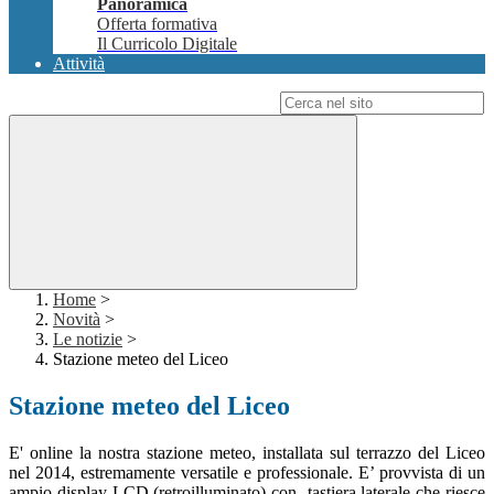
Panoramica
Offerta formativa
Il Curricolo Digitale
Attività
Campo di ricerca per le pagine del sito
Home
>
Novità
>
Le notizie
>
Stazione meteo del Liceo
Stazione meteo del Liceo
E' online la nostra stazione meteo, installata sul terrazzo del Liceo
nel 2014, estremamente versatile e professionale. E’ provvista di un
ampio display LCD (retroilluminato) con tastiera laterale che riesce