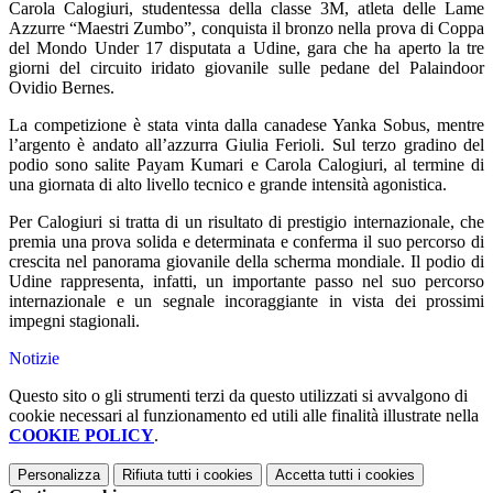
Carola Calogiuri, studentessa della classe 3M, atleta delle Lame
Azzurre “Maestri Zumbo”, conquista il bronzo nella prova di Coppa
del Mondo Under 17 disputata a Udine, gara che ha aperto la tre
giorni del circuito iridato giovanile sulle pedane del Palaindoor
Ovidio Bernes.
La competizione è stata vinta dalla canadese Yanka Sobus, mentre
l’argento è andato all’azzurra Giulia Ferioli. Sul terzo gradino del
podio sono salite Payam Kumari e Carola Calogiuri, al termine di
una giornata di alto livello tecnico e grande intensità agonistica.
Per Calogiuri si tratta di un risultato di prestigio internazionale, che
premia una prova solida e determinata e conferma il suo percorso di
crescita nel panorama giovanile della scherma mondiale. Il podio di
Udine rappresenta, infatti, un importante passo nel suo percorso
internazionale e un segnale incoraggiante in vista dei prossimi
impegni stagionali.
Notizie
Questo sito o gli strumenti terzi da questo utilizzati si avvalgono di
cookie necessari al funzionamento ed utili alle finalità illustrate nella
COOKIE POLICY
.
Personalizza
Rifiuta tutti
i cookies
Accetta tutti
i cookies