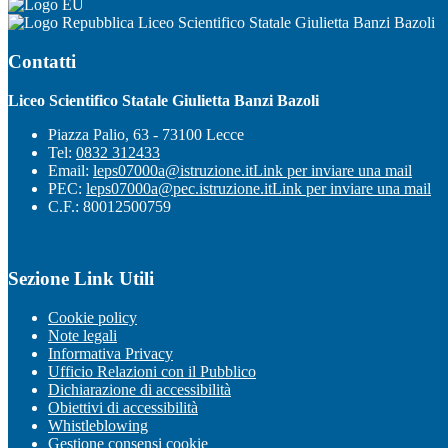
Liceo Scientifico Statale Giulietta Banzi Bazoli
Contatti
Liceo Scientifico Statale Giulietta Banzi Bazoli
Piazza Palio, 63 - 73100 Lecce
Tel:
0832 312433
Email:
leps07000a@istruzione.it
Link per inviare una mail
PEC:
leps07000a@pec.istruzione.it
Link per inviare una mail
C.F.: 80012500759
Sezione Link Utili
Cookie policy
Note legali
Informativa Privacy
Ufficio Relazioni con il Pubblico
Dichiarazione di accessibilità
Obiettivi di accessibilità
Whistleblowing
Gestione consensi cookie