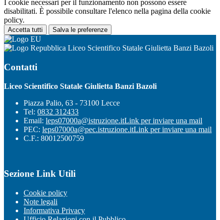
I cookie necessari per il funzionamento non possono essere
disabilitati. È possibile consultare l'elenco nella pagina della cookie
policy.
Accetta tutti
Salva le preferenze
Liceo Scientifico Statale Giulietta Banzi Bazoli
Contatti
Liceo Scientifico Statale Giulietta Banzi Bazoli
Piazza Palio, 63 - 73100 Lecce
Tel:
0832 312433
Email:
leps07000a@istruzione.it
Link per inviare una mail
PEC:
leps07000a@pec.istruzione.it
Link per inviare una mail
C.F.: 80012500759
Sezione Link Utili
Cookie policy
Note legali
Informativa Privacy
Ufficio Relazioni con il Pubblico