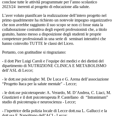
concluse tutte le attività programmate per l’anno scolastico
2023/24 inerenti al progetto di educazione alla salute.
L’aver voluto pianificare la realizzazione dell’intero progetto nel
primo quadrimestre ha richiesto un notevole impegno organizzativo
che non avrebbe raggiunto il suo scopo se non ci fosse stata la
collaborazione costruttiva degli esperti professionisti che, a titolo
gratuito, hanno messo a disposizione degli studenti le proprie
competenze professionali in una serie di seminari interattivi che
hanno coinvolto TUTTE le classi del Liceo.
Pertanto, con gratitudine si ringraziano:
- il dott Pier Luigi Caroli e l’equipe dei medici e dei dietisti del
dipartimento di NUTRIZIONE CLINICA E METABOLISMO
dell’ASL di Lecce;
- le dott.sse psicologhe: M. De Luca e G. Arena dell’associazione
“Progetto Itaca per la salute mentale" - Lecce;
- le dott.sse psicoterapeute: A. Verardo, M. D’Andrea, C. Liaci, M.
Giustizieri e il dott psicoterapeuta P. Castellano di “Intranimam”
studio di psicoterapia e neuroscienza - Lecce;
- l’ispettrice della polizia locale di Lecce dott.ssa L. Gallucci e la
dott.ssa F. Napolitano dell’ACI - Lecce;