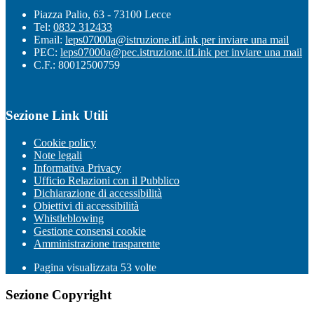
Piazza Palio, 63 - 73100 Lecce
Tel:
0832 312433
Email:
leps07000a@istruzione.it
Link per inviare una mail
PEC:
leps07000a@pec.istruzione.it
Link per inviare una mail
C.F.: 80012500759
Sezione Link Utili
Cookie policy
Note legali
Informativa Privacy
Ufficio Relazioni con il Pubblico
Dichiarazione di accessibilità
Obiettivi di accessibilità
Whistleblowing
Gestione consensi cookie
Amministrazione trasparente
Pagina visualizzata
53
volte
Sezione Copyright