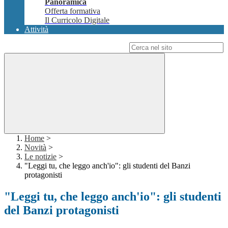
Panoramica
Offerta formativa
Il Curricolo Digitale
Attività
Campo di ricerca per le pagine del sito
Home
>
Novità
>
Le notizie
>
"Leggi tu, che leggo anch'io": gli studenti del Banzi
protagonisti
"Leggi tu, che leggo anch'io": gli studenti
del Banzi protagonisti