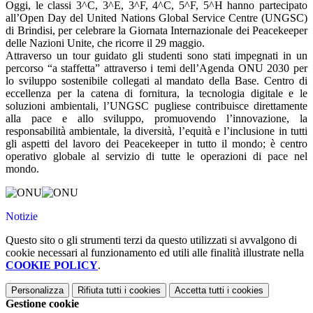
Oggi, le classi 3^C, 3^E, 3^F, 4^C, 5^F, 5^H hanno partecipato
all’Open Day del United Nations Global Service Centre (UNGSC)
di Brindisi, per celebrare la Giornata Internazionale dei Peacekeeper
delle Nazioni Unite, che ricorre il 29 maggio.
Attraverso un tour guidato gli studenti sono stati impegnati in un
percorso “a staffetta” attraverso i temi dell’Agenda ONU 2030 per
lo sviluppo sostenibile collegati al mandato della Base. Centro di
eccellenza per la catena di fornitura, la tecnologia digitale e le
soluzioni ambientali, l’UNGSC pugliese contribuisce direttamente
alla pace e allo sviluppo, promuovendo l’innovazione, la
responsabilità ambientale, la diversità, l’equità e l’inclusione in tutti
gli aspetti del lavoro dei Peacekeeper in tutto il mondo; è centro
operativo globale al servizio di tutte le operazioni di pace nel
mondo.
Notizie
Questo sito o gli strumenti terzi da questo utilizzati si avvalgono di
cookie necessari al funzionamento ed utili alle finalità illustrate nella
COOKIE POLICY
.
Personalizza
Rifiuta tutti
i cookies
Accetta tutti
i cookies
Gestione cookie