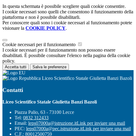
In questa schermata è possibile scegliere quali cookie consentire.
I cookie necessari sono quelli che consentono il funzionamento della
piattaforma e non è possibile disabilitarli.
Per conoscere quali sono i cookie necessari al funzionamento potete
visionare la
COOKIE POLICY
.
Cookie necessari per il funzionamento
I cookie necessari per il funzionamento non possono essere
disabilitati. È possibile consultare l'elenco nella pagina della cookie
policy.
Accetta tutti
Salva le preferenze
Liceo Scientifico Statale Giulietta Banzi Bazoli
Contatti
Liceo Scientifico Statale Giulietta Banzi Bazoli
Piazza Palio, 63 - 73100 Lecce
Tel:
0832 312433
Email:
leps07000a@istruzione.it
Link per inviare una mail
PEC:
leps07000a@pec.istruzione.it
Link per inviare una mail
C.F.: 80012500759