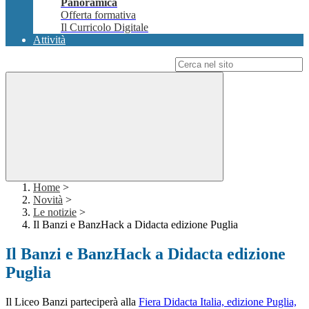
Panoramica
Offerta formativa
Il Curricolo Digitale
Attività
Campo di ricerca per le pagine del sito
Home
>
Novità
>
Le notizie
>
Il Banzi e BanzHack a Didacta edizione Puglia
Il Banzi e BanzHack a Didacta edizione
Puglia
Il Liceo Banzi parteciperà alla
Fiera Didacta Italia, edizione Puglia,