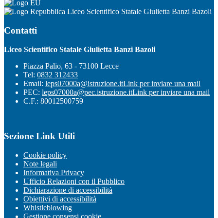
Liceo Scientifico Statale Giulietta Banzi Bazoli
Contatti
Liceo Scientifico Statale Giulietta Banzi Bazoli
Piazza Palio, 63 - 73100 Lecce
Tel:
0832 312433
Email:
leps07000a@istruzione.it
Link per inviare una mail
PEC:
leps07000a@pec.istruzione.it
Link per inviare una mail
C.F.: 80012500759
Sezione Link Utili
Cookie policy
Note legali
Informativa Privacy
Ufficio Relazioni con il Pubblico
Dichiarazione di accessibilità
Obiettivi di accessibilità
Whistleblowing
Gestione consensi cookie