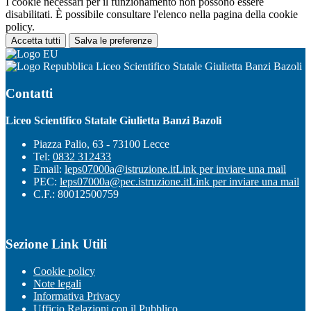
I cookie necessari per il funzionamento non possono essere
disabilitati. È possibile consultare l'elenco nella pagina della cookie
policy.
Accetta tutti
Salva le preferenze
Liceo Scientifico Statale Giulietta Banzi Bazoli
Contatti
Liceo Scientifico Statale Giulietta Banzi Bazoli
Piazza Palio, 63 - 73100 Lecce
Tel:
0832 312433
Email:
leps07000a@istruzione.it
Link per inviare una mail
PEC:
leps07000a@pec.istruzione.it
Link per inviare una mail
C.F.: 80012500759
Sezione Link Utili
Cookie policy
Note legali
Informativa Privacy
Ufficio Relazioni con il Pubblico