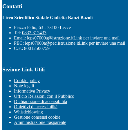
Contatti
Liceo Scientifico Statale Giulietta Banzi Bazoli
Piazza Palio, 63 - 73100 Lecce
Tel:
0832 312433
Email:
leps07000a@istruzione.it
Link per inviare una mail
PEC:
leps07000a@pec.istruzione.it
Link per inviare una mail
C.F.: 80012500759
Sezione Link Utili
Cookie policy
Note legali
Informativa Privacy
Ufficio Relazioni con il Pubblico
Dichiarazione di accessibilità
Obiettivi di accessibilità
Whistleblowing
Gestione consensi cookie
Amministrazione trasparente