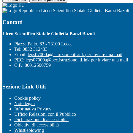
Liceo Scientifico Statale Giulietta Banzi Bazoli
Contatti
Liceo Scientifico Statale Giulietta Banzi Bazoli
Piazza Palio, 63 - 73100 Lecce
Tel:
0832 312433
Email:
leps07000a@istruzione.it
Link per inviare una mail
PEC:
leps07000a@pec.istruzione.it
Link per inviare una mail
C.F.: 80012500759
Sezione Link Utili
Cookie policy
Note legali
Informativa Privacy
Ufficio Relazioni con il Pubblico
Dichiarazione di accessibilità
Obiettivi di accessibilità
Whistleblowing