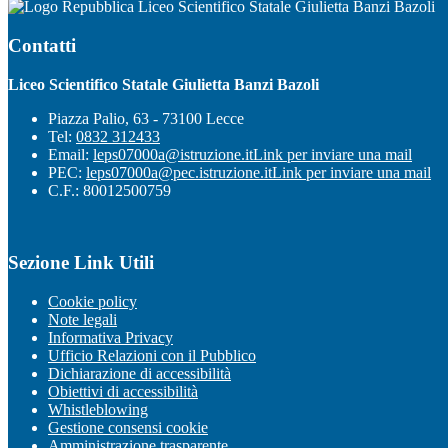
Liceo Scientifico Statale Giulietta Banzi Bazoli
Contatti
Liceo Scientifico Statale Giulietta Banzi Bazoli
Piazza Palio, 63 - 73100 Lecce
Tel:
0832 312433
Email:
leps07000a@istruzione.it
Link per inviare una mail
PEC:
leps07000a@pec.istruzione.it
Link per inviare una mail
C.F.: 80012500759
Sezione Link Utili
Cookie policy
Note legali
Informativa Privacy
Ufficio Relazioni con il Pubblico
Dichiarazione di accessibilità
Obiettivi di accessibilità
Whistleblowing
Gestione consensi cookie
Amministrazione trasparente