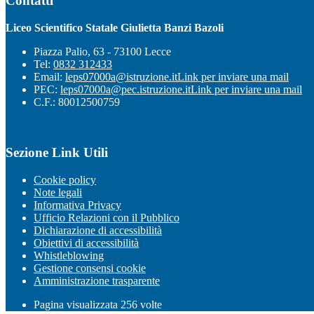
Contatti
Liceo Scientifico Statale Giulietta Banzi Bazoli
Piazza Palio, 63 - 73100 Lecce
Tel:
0832 312433
Email:
leps07000a@istruzione.it
Link per inviare una mail
PEC:
leps07000a@pec.istruzione.it
Link per inviare una mail
C.F.: 80012500759
Sezione Link Utili
Cookie policy
Note legali
Informativa Privacy
Ufficio Relazioni con il Pubblico
Dichiarazione di accessibilità
Obiettivi di accessibilità
Whistleblowing
Gestione consensi cookie
Amministrazione trasparente
Pagina visualizzata
256
volte