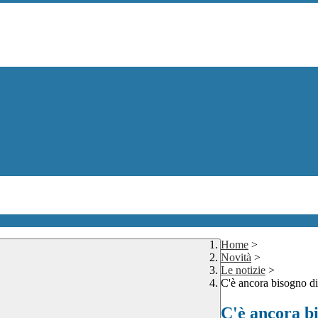
Home
>
Novità
>
Le notizie
>
C'è ancora bisogno 
C'è ancora b