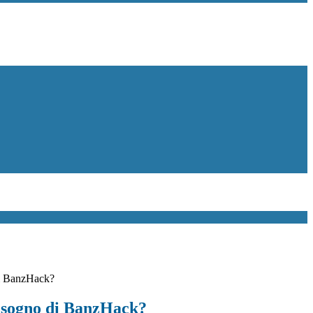
di BanzHack?
isogno di BanzHack?