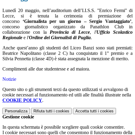
Lunedì 20 maggio, nell’auditorium dell’I.I.S.S. ''Enrico Fermi'' di
Lecce, si è tenuta la cerimonia di premiazione del
concorso
‘Giornalista per un giorno – Sergio Vantaggiato’
,
concorso giornalistico organizzato da Panathlon Club in
collaborazione con la
Provincia di Lecce
,
l'
Ufficio Scolastico
Regionale
e
l'
Ordine dei Giornalisti di Puglia
.
Anche quest’anno gli studenti del Liceo Banzi sono stati premiati:
Beatrice Napolitano (classe 2 C) ha conquistato il 1° premio e a
Silvia Pennetta (classe 4D) è stata assegnata la menzione di merito.
Complimenti alle due studentesse e ad maiora.
Notizie
Questo sito o gli strumenti terzi da questo utilizzati si avvalgono di
cookie necessari al funzionamento ed utili alle finalità illustrate nella
COOKIE POLICY
.
Personalizza
Rifiuta tutti
i cookies
Accetta tutti
i cookies
Gestione cookie
In questa schermata è possibile scegliere quali cookie consentire.
I cookie necessari sono quelli che consentono il funzionamento della