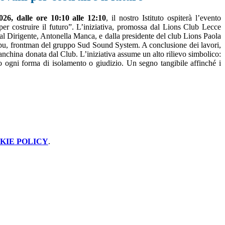
26, dalle ore 10:10 alle 12:10
, il nostro Istituto ospiterà l’evento
per costruire il futuro”. L’iniziativa, promossa dal Lions Club Lecce
 dal Dirigente, Antonella Manca, e dalla presidente del club Lions Paola
Popu, frontman del gruppo Sud Sound System. A conclusione dei lavori,
na panchina donata dal Club. L’iniziativa assume un alto rilievo simbolico:
ro ogni forma di isolamento o giudizio. Un segno tangibile affinché i
KIE POLICY
.