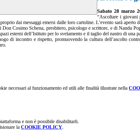
Sabato 28 marzo 20
“Ascoltare i giovani 
do proprio dai messaggi emersi dalle loro cartoline. L’evento sarà aperto
, di Don Cosimo Schena, presbitero, psicologo e scrittore, e di Nandu 
i spazi esterni dell’Istituto per lo svelamento e il taglio del nastro di u
luogo di incontro e rispetto, promuovendo la cultura dell’ascolto cont
uro.
kie necessari al funzionamento ed utili alle finalità illustrate nella
COO
attaforma e non è possibile disabilitarli.
isionare la
COOKIE POLICY
.