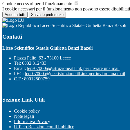
Cookie necessari per il funzionamento
I cookie necessari per il funzionamento non possono essere disabilitati.
Accetta tutti
Salva le preferenze
Liceo Scientifico Statale Giulietta Banzi Bazoli
Contatti
Liceo Scientifico Statale Giulietta Banzi Bazoli
Piazza Palio, 63 - 73100 Lecce
Tel:
0832 312433
Email:
leps07000a@istruzione.it
Link per inviare una mail
PEC:
leps07000a@pec.istruzione.it
Link per inviare una mail
C.F.: 80012500759
Sezione Link Utili
Cookie policy
Note legali
Informativa Privacy
Ufficio Relazioni con il Pubblico