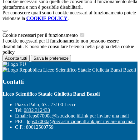
I cookie necessari sono quelli che consentono il funzionamento della
piattaforma e non è possibile disabilitarli.
Per conoscere quali sono i cookie necessari al funzionamento potete
visionare la
COOKIE POLICY
.
Cookie necessari per il funzionamento
I cookie necessari per il funzionamento non possono essere
disabilitati. È possibile consultare l'elenco nella pagina della cookie
policy.
Accetta tutti
Salva le preferenze
Liceo Scientifico Statale Giulietta Banzi Bazoli
Contatti
Liceo Scientifico Statale Giulietta Banzi Bazoli
Piazza Palio, 63 - 73100 Lecce
Tel:
0832 312433
Email:
leps07000a@istruzione.it
Link per inviare una mail
PEC:
leps07000a@pec.istruzione.it
Link per inviare una mail
C.F.: 80012500759