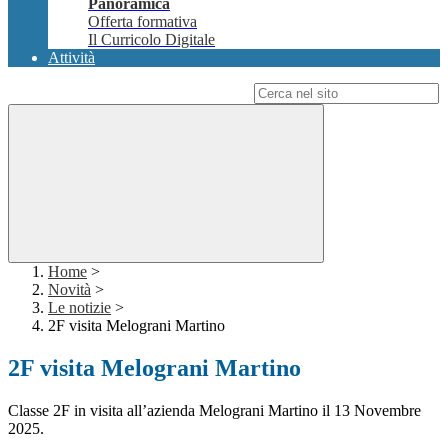
Panoramica
Offerta formativa
Il Curricolo Digitale
Attività
Campo di ricerca per le pagine del sito
Home
>
Novità
>
Le notizie
>
2F visita Melograni Martino
2F visita Melograni Martino
Classe 2F in visita all’azienda Melograni Martino il 13 Novembre
2025.