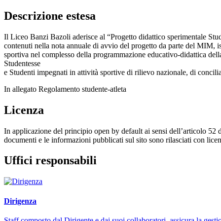
Descrizione estesa
Il Liceo Banzi Bazoli aderisce al “Progetto didattico sperimentale Student
contenuti nella nota annuale di avvio del progetto da parte del MIM, iscri
sportiva nel complesso della programmazione educativo-didattica della 
Studentesse
e Studenti impegnati in attività sportive di rilievo nazionale, di conci
In allegato Regolamento studente-atleta
Licenza
In applicazione del principio open by default ai sensi dell’articolo 52 
documenti e le informazioni pubblicati sul sito sono rilasciati con li
Uffici responsabili
Dirigenza
Staff composto dal Dirigente e dai suoi collaboratori, assicura la gestio