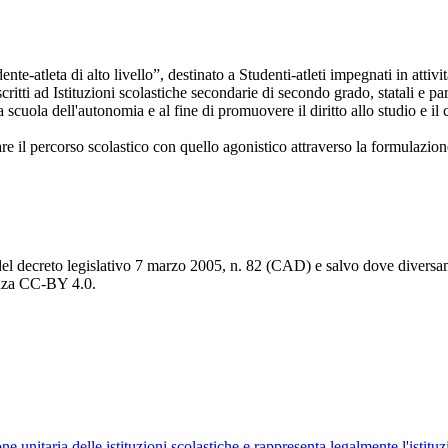
e-atleta di alto livello”, destinato a Studenti-atleti impegnati in attività
tti ad Istituzioni scolastiche secondarie di secondo grado, statali e parita
scuola dell'autonomia e al fine di promuovere il diritto allo studio e i
liare il percorso scolastico con quello agonistico attraverso la formulaz
del decreto legislativo 7 marzo 2005, n. 82 (CAD) e salvo dove diversamen
cenza CC-BY 4.0.
ne unitaria delle istituzioni scolastiche e rappresenta legalmente l'istituz