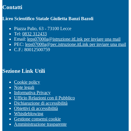
Contatti
Liceo Scientifico Statale Giulietta Banzi Bazoli
Piazza Palio, 63 - 73100 Lecce
Tel:
0832 312433
Email:
leps07000a@istruzione.it
Link per inviare una mail
PEC:
leps07000a@pec.istruzione.it
Link per inviare una mail
C.F.: 80012500759
Sezione Link Utili
Cookie policy
Note legali
Informativa Privacy
Ufficio Relazioni con il Pubblico
Dichiarazione di accessibilità
Obiettivi di accessibilità
Whistleblowing
Gestione consensi cookie
Amministrazione trasparente