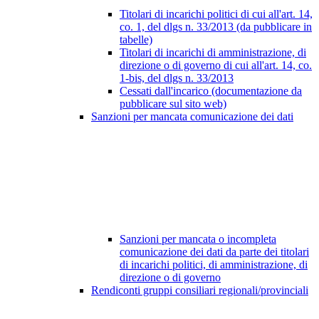
Titolari di incarichi politici di cui all'art. 14,
co. 1, del dlgs n. 33/2013 (da pubblicare in
tabelle)
Titolari di incarichi di amministrazione, di
direzione o di governo di cui all'art. 14, co.
1-bis, del dlgs n. 33/2013
Cessati dall'incarico (documentazione da
pubblicare sul sito web)
Sanzioni per mancata comunicazione dei dati
Sanzioni per mancata o incompleta
comunicazione dei dati da parte dei titolari
di incarichi politici, di amministrazione, di
direzione o di governo
Rendiconti gruppi consiliari regionali/provinciali