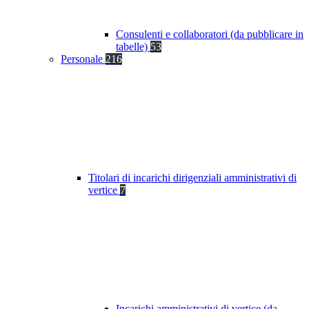
Consulenti e collaboratori (da pubblicare in
tabelle)
53
Personale
216
Titolari di incarichi dirigenziali amministrativi di
vertice
7
Incarichi amministrativi di vertice (da