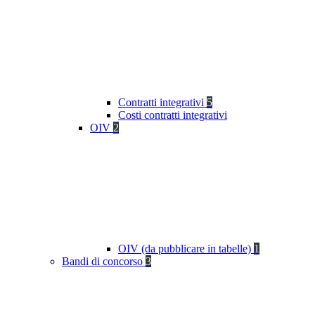
Contratti integrativi
5
Costi contratti integrativi
OIV
2
OIV (da pubblicare in tabelle)
1
Bandi di concorso
3