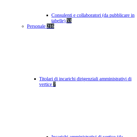
Consulenti e collaboratori (da pubblicare in
tabelle)
53
Personale
216
Titolari di incarichi dirigenziali amministrativi di
vertice
7
Incarichi amministrativi di vertice (da