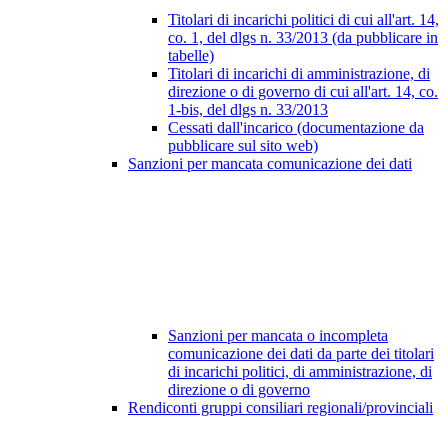
Titolari di incarichi politici di cui all'art. 14,
co. 1, del dlgs n. 33/2013 (da pubblicare in
tabelle)
Titolari di incarichi di amministrazione, di
direzione o di governo di cui all'art. 14, co.
1-bis, del dlgs n. 33/2013
Cessati dall'incarico (documentazione da
pubblicare sul sito web)
Sanzioni per mancata comunicazione dei dati
Sanzioni per mancata o incompleta
comunicazione dei dati da parte dei titolari
di incarichi politici, di amministrazione, di
direzione o di governo
Rendiconti gruppi consiliari regionali/provinciali