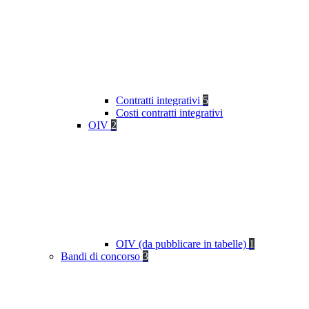
Contratti integrativi
5
Costi contratti integrativi
OIV
2
OIV (da pubblicare in tabelle)
1
Bandi di concorso
3