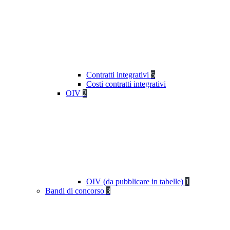
Contratti integrativi
5
Costi contratti integrativi
OIV
2
OIV (da pubblicare in tabelle)
1
Bandi di concorso
3