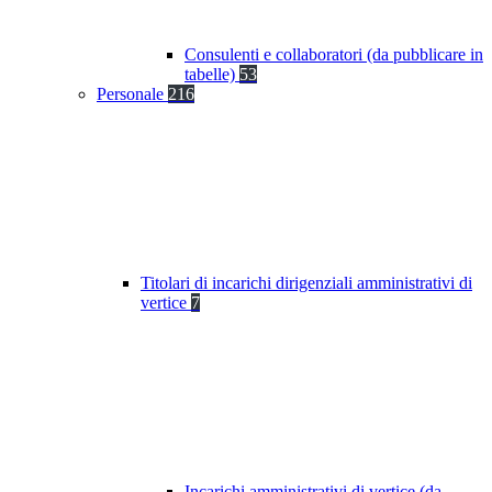
Consulenti e collaboratori (da pubblicare in
tabelle)
53
Personale
216
Titolari di incarichi dirigenziali amministrativi di
vertice
7
Incarichi amministrativi di vertice (da