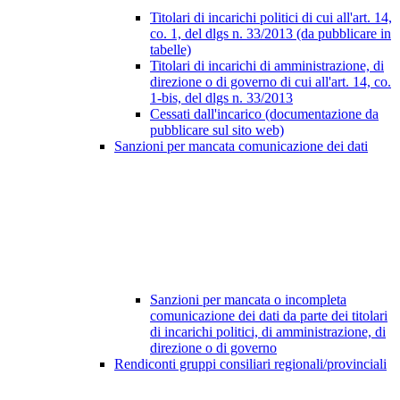
Titolari di incarichi politici di cui all'art. 14,
co. 1, del dlgs n. 33/2013 (da pubblicare in
tabelle)
Titolari di incarichi di amministrazione, di
direzione o di governo di cui all'art. 14, co.
1-bis, del dlgs n. 33/2013
Cessati dall'incarico (documentazione da
pubblicare sul sito web)
Sanzioni per mancata comunicazione dei dati
Sanzioni per mancata o incompleta
comunicazione dei dati da parte dei titolari
di incarichi politici, di amministrazione, di
direzione o di governo
Rendiconti gruppi consiliari regionali/provinciali