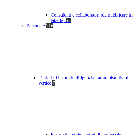
Consulenti e collaboratori (da pubblicare in
tabelle)
53
Personale
216
Titolari di incarichi dirigenziali amministrativi di
vertice
7
Incarichi amministrativi di vertice (da