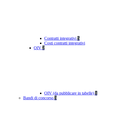
Contratti integrativi
5
Costi contratti integrativi
OIV
2
OIV (da pubblicare in tabelle)
1
Bandi di concorso
3