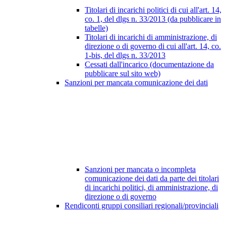
Titolari di incarichi politici di cui all'art. 14,
co. 1, del dlgs n. 33/2013 (da pubblicare in
tabelle)
Titolari di incarichi di amministrazione, di
direzione o di governo di cui all'art. 14, co.
1-bis, del dlgs n. 33/2013
Cessati dall'incarico (documentazione da
pubblicare sul sito web)
Sanzioni per mancata comunicazione dei dati
Sanzioni per mancata o incompleta
comunicazione dei dati da parte dei titolari
di incarichi politici, di amministrazione, di
direzione o di governo
Rendiconti gruppi consiliari regionali/provinciali