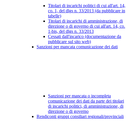
Titolari di incarichi politici di cui all'art. 14,
co. 1, del dlgs n. 33/2013 (da pubblicare in
tabelle)
Titolari di incarichi di amministrazione, di
direzione o di governo di cui all'art. 14, co.
1-bis, del dlgs n. 33/2013
Cessati dall'incarico (documentazione da
pubblicare sul sito web)
Sanzioni per mancata comunicazione dei dati
Sanzioni per mancata o incompleta
comunicazione dei dati da parte dei titolari
di incarichi politici, di amministrazione, di
direzione o di governo
Rendiconti gruppi consiliari regionali/provinciali