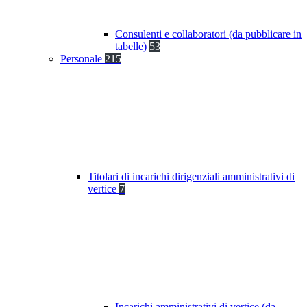
Consulenti e collaboratori (da pubblicare in
tabelle)
53
Personale
215
Titolari di incarichi dirigenziali amministrativi di
vertice
7
Incarichi amministrativi di vertice (da