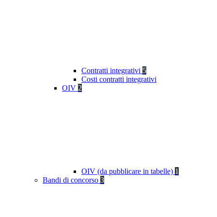
Contratti integrativi
5
Costi contratti integrativi
OIV
2
OIV (da pubblicare in tabelle)
1
Bandi di concorso
3